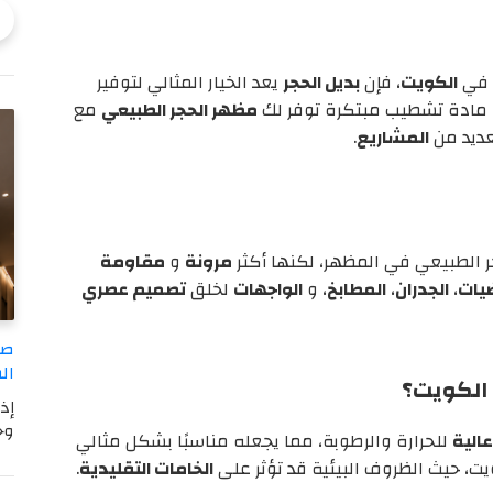
في
الكويت
، فإن
بديل الحجر
يعد الخيار المثالي لتوفير
مادة تشطيب مبتكرة توفر لك
مظهر الحجر الطبيعي
مع
لعديد من
المشاريع
.
الطبيعي في المظهر، لكنها أكثر
مرونة
و
مقاومة
ضيات
،
الجدران
،
المطابخ
، و
الواجهات
لخلق
تصميم عصري
صب
ال
ي الكويت؟
إذ
وج
الية
للحرارة والرطوبة، مما يجعله مناسبًا بشكل مثالي
ت، حيث الظروف البيئية قد تؤثر على
الخامات التقليدية
.