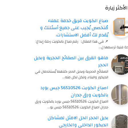
الأكثر زيارة
صباغ الكويت فريق خدمة عملاء
مُتخصص يُجيب على جميع أسئلتك و
يُقدم لك أفضل الاستشارات.
📌 في هذا المقال: رقم صباغ بالكويت رحلة إبداع:
ة فنية ترسمها ل…
ماهو الفرق بين الصفائح الحجرية وبديل
الحجر
الصفائح الحجرية وبديل الحجر كلاهما يُستخدمان في
الديكور والبناء، ولكن لكل منه…
اصباغ الكويت 56510526 جبس بورد
بالكويت ورق جدران
ااصباغ الكويت 56510526 جبس بورد بالكويت ورق
جدران اصباغ الكويت 56510526 جبس بو…
بديل الحجر الحل الامثل لمشاكل
الديكور الداخلي والخارجي