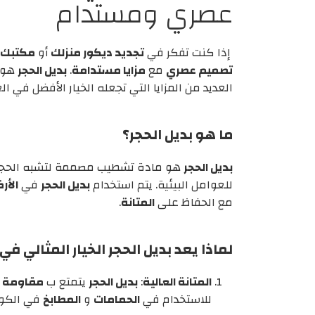
عصري ومستدام
إذا كنت تفكر في
تجديد ديكور منزلك
أو
مكتبك
تصميم عصري
مع
مزايا مستدامة
.
بديل الحجر
هو 
العديد من المزايا التي تجعله الخيار الأفضل في ا
ما هو بديل الحجر؟
بديل الحجر
هو مادة تشطيب مصممة لتشبه الحجر 
للعوامل البيئية. يتم استخدام
بديل الحجر
في
الأر
مع الحفاظ على
المتانة
.
لماذا يعد بديل الحجر الخيار المثالي ف
المتانة العالية
:
بديل الحجر
يتمتع ب
مقاومة ع
للاستخدام في
الحمامات
و
المطابخ
في الكوي