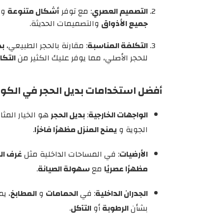
التصميم العصري
: مع توفر
أشكال متنوعة
و
جميع الأذواق
والتصميمات الحديثة.
التكلفة المناسبة
: مقارنة بالحجر الطبيعي،
بد
للحجر الأصلي، مما يوفر عليك الكثير من
التكا
أفضل استخدامات بديل الحجر في الكو
الواجهات الخارجية
:
بديل الحجر
هو الخيار المث
الجوية و
يمنح المنزل مظهرًا فاخرًا
.
الأرضيات
: في المساحات الداخلية مثل
غرف ا
مظهرًا عصريًا
مع
سهولة الصيانة
.
الجدران الداخلية
: في
الحمامات
و
المطابخ
، ي
بشأن
الرطوبة
أو
التآكل
.