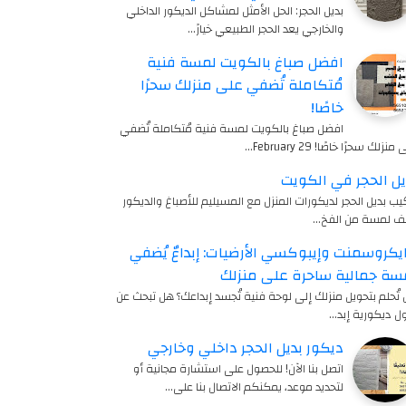
بديل الحجر: الحل الأمثل لمشاكل الديكور الداخلي
والخارجي يعد الحجر الطبيعي خيارً…
افضل صباغ بالكويت لمسة فنية
مُتكاملة تُضفي على منزلك سحرًا
خاصًا!
افضل صباغ بالكويت لمسة فنية مُتكاملة تُضفي
منزلك سحرًا خاصًا! 29 February…
يل الحجر في الكويت
يب بديل الحجر لديكورات المنزل مع المسيليم للأصباغ والديكور
ف لمسة من الفخ…
يكروسمنت وإيبوكسي الأرضيات: إبداعٌ يُضفي
سة جمالية ساحرة على منزلك
تُحلم بتحويل منزلك إلى لوحة فنية تُجسد إبداعك؟ هل تبحث عن
ل ديكورية إبد…
ديكور بديل الحجر داخلي وخارجي
اتصل بنا الآن! للحصول على استشارة مجانية أو
لتحديد موعد، يمكنكم الاتصال بنا على…