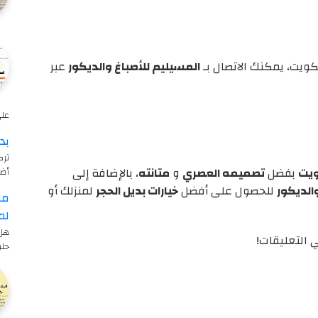
ويت، يمكنك الاتصال بـ
المسيليم للأصباغ والديكور
عبر
على 
بد
ترك
ويت
بفضل
تصميمه العصري
و
متانته
، بالإضافة إلى
أض
الديكور
للحصول على أفضل
خيارات بديل الحجر
لمنزلك أو
ما
لم
هل 
 التعليقات!
حلو