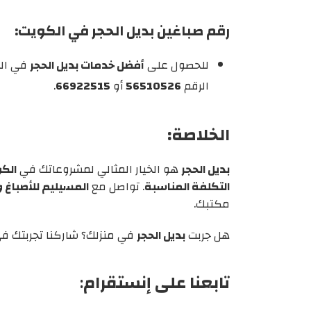
رقم صباغين بديل الحجر في الكويت:
للحصول على
أفضل خدمات بديل الحجر
في الك
الرقم
56510526
أو
66922515
.
الخلاصة:
بديل الحجر
هو الخيار المثالي لمشروعاتك في
الك
التكلفة المناسبة
. تواصل مع
المسيليم للأصباغ و
مكتبك.
هل جربت
بديل الحجر
في منزلك؟ شاركنا تجربتك في
تابعنا على إنستقرام
: