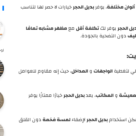
ألوان مختلفة
، يوفر
بديل الحجر
خيارات لا حصر لها لتناسب
يل الحجر
يوفر لك
تكلفة أقل
مع
مظهر مشابه تمامًا
ليف
دون التضحية بالجودة.
لوح
يت:
الي لتغطية
الواجهات
و
المداخل
، حيث إنه مقاوم للعوامل
لمعيشة
و
المكاتب
، يعد
بديل الحجر
خيارًا ممتازًا يوفر
مكن استخدام
بديل الحجر
لإضفاء
لمسة فخمة
دون القلق