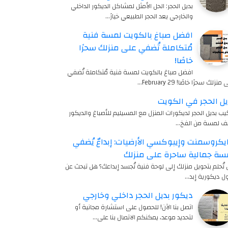
بديل الحجر: الحل الأمثل لمشاكل الديكور الداخلي
والخارجي يعد الحجر الطبيعي خيارً…
افضل صباغ بالكويت لمسة فنية
مُتكاملة تُضفي على منزلك سحرًا
خاصًا!
افضل صباغ بالكويت لمسة فنية مُتكاملة تُضفي
منزلك سحرًا خاصًا! 29 February…
يل الحجر في الكويت
يب بديل الحجر لديكورات المنزل مع المسيليم للأصباغ والديكور
ف لمسة من الفخ…
يكروسمنت وإيبوكسي الأرضيات: إبداعٌ يُضفي
سة جمالية ساحرة على منزلك
تُحلم بتحويل منزلك إلى لوحة فنية تُجسد إبداعك؟ هل تبحث عن
ل ديكورية إبد…
ديكور بديل الحجر داخلي وخارجي
اتصل بنا الآن! للحصول على استشارة مجانية أو
لتحديد موعد، يمكنكم الاتصال بنا على…