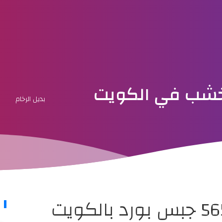
الخشب في الكويت
بديل الرخام
اصباغ الكويت 56510526 جبس بورد بالكويت