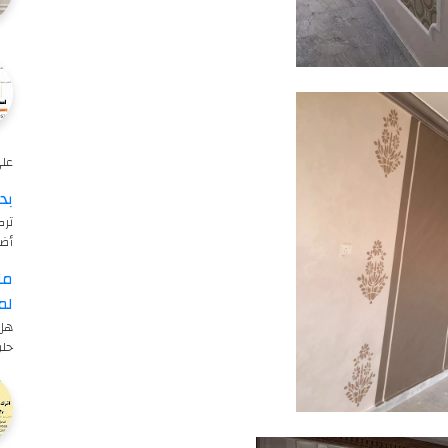
على 
بد
ترك
أض
ما
لم
هل 
حلو