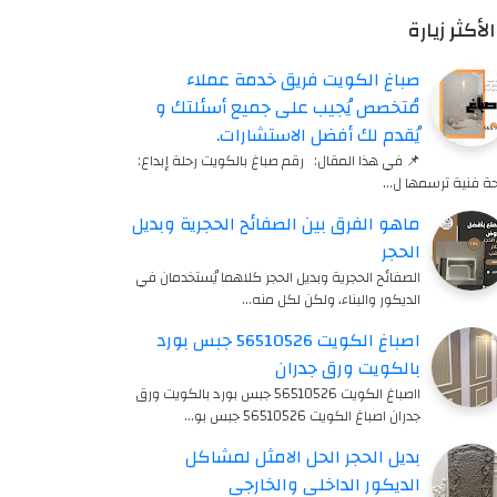
الأكثر زيارة
صباغ الكويت فريق خدمة عملاء
مُتخصص يُجيب على جميع أسئلتك و
يُقدم لك أفضل الاستشارات.
📌 في هذا المقال: رقم صباغ بالكويت رحلة إبداع:
ة فنية ترسمها ل…
ماهو الفرق بين الصفائح الحجرية وبديل
الحجر
الصفائح الحجرية وبديل الحجر كلاهما يُستخدمان في
الديكور والبناء، ولكن لكل منه…
اصباغ الكويت 56510526 جبس بورد
بالكويت ورق جدران
ااصباغ الكويت 56510526 جبس بورد بالكويت ورق
جدران اصباغ الكويت 56510526 جبس بو…
بديل الحجر الحل الامثل لمشاكل
الديكور الداخلي والخارجي