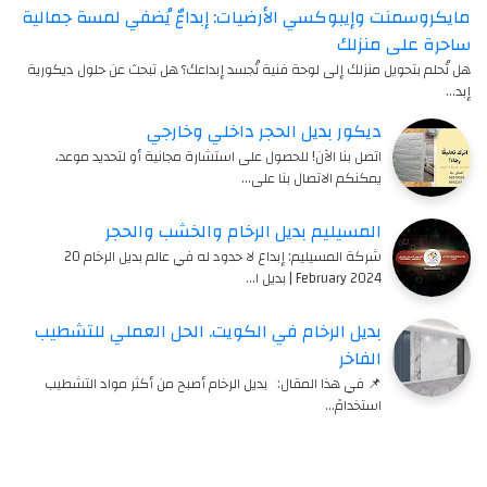
مايكروسمنت وإيبوكسي الأرضيات: إبداعٌ يُضفي لمسة جمالية
ساحرة على منزلك
هل تُحلم بتحويل منزلك إلى لوحة فنية تُجسد إبداعك؟ هل تبحث عن حلول ديكورية
إبد…
ديكور بديل الحجر داخلي وخارجي
اتصل بنا الآن! للحصول على استشارة مجانية أو لتحديد موعد،
يمكنكم الاتصال بنا على…
المسيليم بديل الرخام والخشب والحجر
شركة المسيليم: إبداع لا حدود له في عالم بديل الرخام 20
February 2024 | بديل ا…
بديل الرخام في الكويت. الحل العملي للتشطيب
الفاخر
📌 في هذا المقال: بديل الرخام أصبح من أكثر مواد التشطيب
استخدامً…