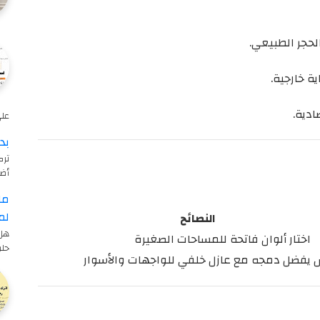
لحجر الطبيعي.
 خارجية.
ادية.
على 
بد
ترك
أض
ما
لم
النصائح
هل 
اختار ألوان فاتحة للمساحات الصغيرة
حلو
س
يفضل دمجه مع عازل خلفي للواجهات والأسوار