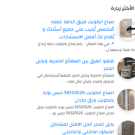
الأكثر زيارة
صباغ الكويت فريق خدمة عملاء
مُتخصص يُجيب على جميع أسئلتك و
يُقدم لك أفضل الاستشارات.
📌 في هذا المقال: رقم صباغ بالكويت رحلة إبداع:
ة فنية ترسمها ل…
ماهو الفرق بين الصفائح الحجرية وبديل
الحجر
الصفائح الحجرية وبديل الحجر كلاهما يُستخدمان في
الديكور والبناء، ولكن لكل منه…
اصباغ الكويت 56510526 جبس بورد
بالكويت ورق جدران
ااصباغ الكويت 56510526 جبس بورد بالكويت ورق
جدران اصباغ الكويت 56510526 جبس بو…
بديل الحجر الحل الامثل لمشاكل
الديكور الداخلي والخارجي