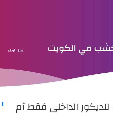
الخشب في الكويت
بديل الرخام
للديكور الداخلي فقط أم