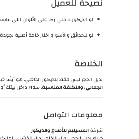
نصيحة للعميل
لو الديكور داخلي: ركز على الألوان اللي تناس
لو للحدائق والأسوار: اختار خامة أصلية بجو
الخلاصة
بديل الحجر ليس فقط للديكور الداخلي. هو أيضًا خي
الجمالي، والتكلفة المناسبة
. سواء داخل بيتك أ
معلومات التواصل
شركة
المسيليم للأصباغ والديكور
خبراء بديل الحجر، بديل الرخام، بديل الخشب، الماي