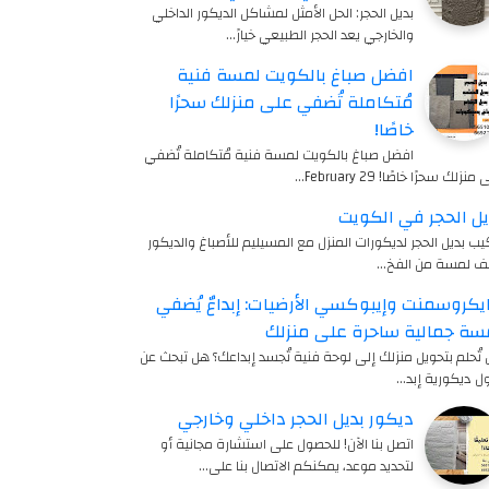
بديل الحجر: الحل الأمثل لمشاكل الديكور الداخلي
والخارجي يعد الحجر الطبيعي خيارً…
افضل صباغ بالكويت لمسة فنية
مُتكاملة تُضفي على منزلك سحرًا
خاصًا!
افضل صباغ بالكويت لمسة فنية مُتكاملة تُضفي
منزلك سحرًا خاصًا! 29 February…
يل الحجر في الكويت
يب بديل الحجر لديكورات المنزل مع المسيليم للأصباغ والديكور
ف لمسة من الفخ…
يكروسمنت وإيبوكسي الأرضيات: إبداعٌ يُضفي
سة جمالية ساحرة على منزلك
تُحلم بتحويل منزلك إلى لوحة فنية تُجسد إبداعك؟ هل تبحث عن
ل ديكورية إبد…
ديكور بديل الحجر داخلي وخارجي
اتصل بنا الآن! للحصول على استشارة مجانية أو
لتحديد موعد، يمكنكم الاتصال بنا على…