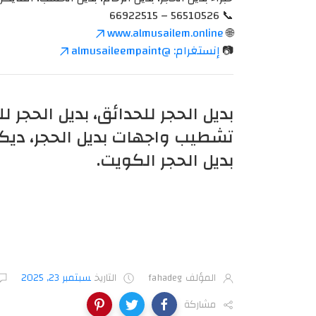
📞 56510526 – 66922515
www.almusailem.online
🌐
📷
إنستغرام: @almusaileempaint
بديل الحجر للحدائق، بديل الحجر ل
تشطيب واجهات بديل الحجر، ديكو
بديل الحجر الكويت.
المؤلف
fahadeg
التاريخ
سبتمبر 23, 2025
مشاركة