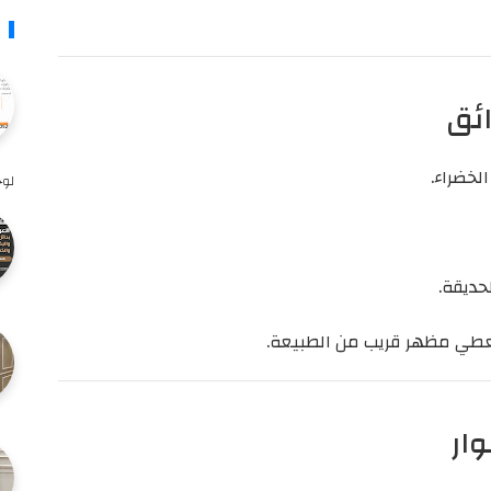
ائق
خضراء.
لوح
حديقة.
طي مظهر قريب من الطبيعة.
ار