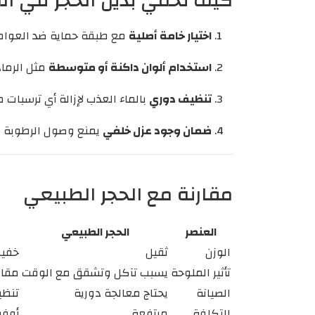
كيف نحمي بديل الحجر في ال
اختيار خامة أصلية
مع طبقة حماية ضد العوامل
استخدام ألوان داكنة أو متوسطة
مثل الرماد
تنظيف دوري
بالماء العذب لإزالة أي ترسبات
ضمان وجود عزل خلفي
يمنع وصول الرطوبة لل
مقارنة مع الحجر الطبيعي
العنصر
الحجر الطبيعي
الوزن
ثقيل
خفي
تأثير الملوحة
يسبب تآكل وتشقق مع الوقت
مقاو
الصيانة
يحتاج معالجة دورية
تنظي
التكلفة
مرتفعة
أوفر ب