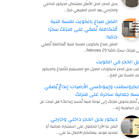
بديل الحجر: الحل الأمثل لمشاكل الديكور الداخلي
والخارجي يعد الحجر الطبيعي خيارً…
افضل صباغ بالكويت لمسة فنية
مُتكاملة تُضفي على منزلك سحرًا
خاصًا!
افضل صباغ بالكويت لمسة فنية مُتكاملة تُضفي
منزلك سحرًا خاصًا! 29 February…
يل الحجر في الكويت
يب بديل الحجر لديكورات المنزل مع المسيليم للأصباغ والديكور
ف لمسة من الفخ…
يكروسمنت وإيبوكسي الأرضيات: إبداعٌ يُضفي
سة جمالية ساحرة على منزلك
تُحلم بتحويل منزلك إلى لوحة فنية تُجسد إبداعك؟ هل تبحث عن
ل ديكورية إبد…
ديكور بديل الحجر داخلي وخارجي
اتصل بنا الآن! للحصول على استشارة مجانية أو
لتحديد موعد، يمكنكم الاتصال بنا على…