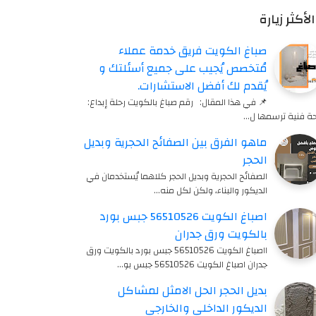
الأكثر زيارة
صباغ الكويت فريق خدمة عملاء
مُتخصص يُجيب على جميع أسئلتك و
يُقدم لك أفضل الاستشارات.
📌 في هذا المقال: رقم صباغ بالكويت رحلة إبداع:
ة فنية ترسمها ل…
ماهو الفرق بين الصفائح الحجرية وبديل
الحجر
الصفائح الحجرية وبديل الحجر كلاهما يُستخدمان في
الديكور والبناء، ولكن لكل منه…
اصباغ الكويت 56510526 جبس بورد
بالكويت ورق جدران
ااصباغ الكويت 56510526 جبس بورد بالكويت ورق
جدران اصباغ الكويت 56510526 جبس بو…
بديل الحجر الحل الامثل لمشاكل
الديكور الداخلي والخارجي