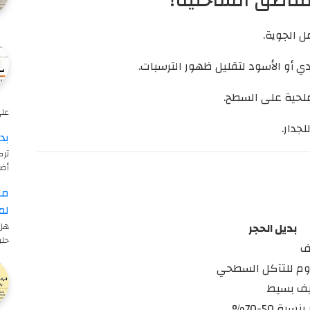
مناطق الساحلية؟
 الجوية.
ي أو الأسود لتقليل ظهور الترسبات.
 ملحية على السطح.
على 
جدار.
بد
ترك
أض
ما
لم
بديل الحجر
هل 
حلو
ف
م للتآكل السطحي
ف بسيط
نسبة 50-70%