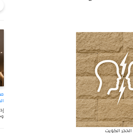
صب
ال
إذ
وج
الحجر الكويت