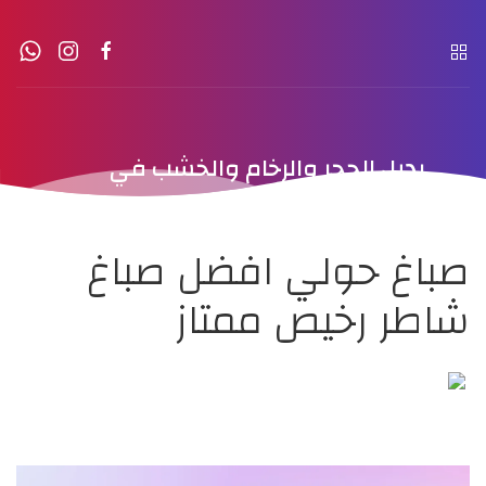
بديل الحجر والرخام والخشب في
الكويت
صباغ حولي افضل صباغ
شاطر رخيص ممتاز