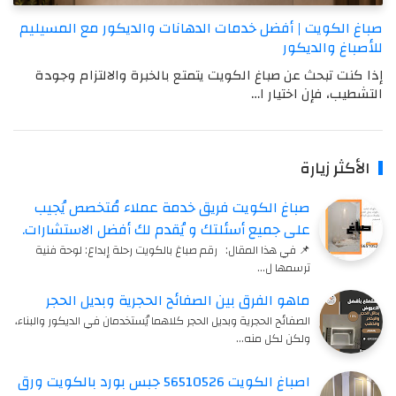
صباغ الكويت | أفضل خدمات الدهانات والديكور مع المسيليم
للأصباغ والديكور
إذا كنت تبحث عن صباغ الكويت يتمتع بالخبرة والالتزام وجودة
التشطيب، فإن اختيار ا…
الأكثر زيارة
صباغ الكويت فريق خدمة عملاء مُتخصص يُجيب
على جميع أسئلتك و يُقدم لك أفضل الاستشارات.
📌 في هذا المقال: رقم صباغ بالكويت رحلة إبداع: لوحة فنية
ترسمها ل…
ماهو الفرق بين الصفائح الحجرية وبديل الحجر
الصفائح الحجرية وبديل الحجر كلاهما يُستخدمان في الديكور والبناء،
ولكن لكل منه…
اصباغ الكويت 56510526 جبس بورد بالكويت ورق