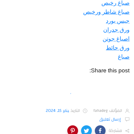
صباغ رخيص
صباغ شاطر ورخيص
جبس بورد
ورق جدران
اصباغ جوتن
ورق حائط
صباغ
Share this post:
المؤلف
fahadeg
التاريخ
يناير 15, 2024
إرسال تعليق
مشاركة