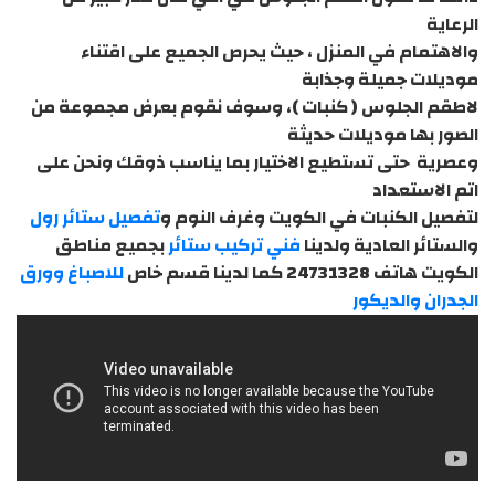
الرعاية
والاهتمام في المنزل ، حيث يحرص الجميع على اقتناء
موديلات جميلة وجذابة
لاطقم الجلوس ( كنبات )، وسوف نقوم بعرض مجموعة من
الصور بها موديلات حديثة
وعصرية حتى تستطيع الاختيار بما يناسب ذوقك ونحن على
اتم الاستعداد
لتفصيل الكنبات في الكويت وغرف النوم و
تفصيل ستائر رول
والستائر العادية ولدينا
فني تركيب ستائر
بجميع مناطق
الكويت هاتف 24731328 كما لدينا قسم خاص
للاصباغ وورق
الجدران والديكور