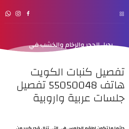
بديل الحجر والرخام والخشب في
الكويت
تفصيل كنبات الكويت
هاتف 55050048 تفصيل
جلسات عربية واروبية
دائما ما تكون اطقم الجلوس هي التي تنال قدر كبير من