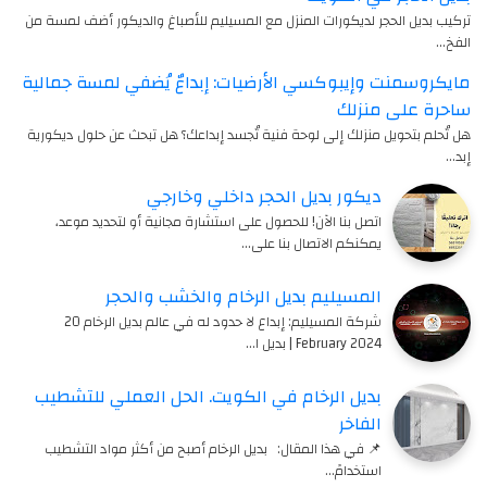
تركيب بديل الحجر لديكورات المنزل مع المسيليم للأصباغ والديكور أضف لمسة من
الفخ…
مايكروسمنت وإيبوكسي الأرضيات: إبداعٌ يُضفي لمسة جمالية
ساحرة على منزلك
هل تُحلم بتحويل منزلك إلى لوحة فنية تُجسد إبداعك؟ هل تبحث عن حلول ديكورية
إبد…
ديكور بديل الحجر داخلي وخارجي
اتصل بنا الآن! للحصول على استشارة مجانية أو لتحديد موعد،
يمكنكم الاتصال بنا على…
المسيليم بديل الرخام والخشب والحجر
شركة المسيليم: إبداع لا حدود له في عالم بديل الرخام 20
February 2024 | بديل ا…
بديل الرخام في الكويت. الحل العملي للتشطيب
الفاخر
📌 في هذا المقال: بديل الرخام أصبح من أكثر مواد التشطيب
استخدامً…