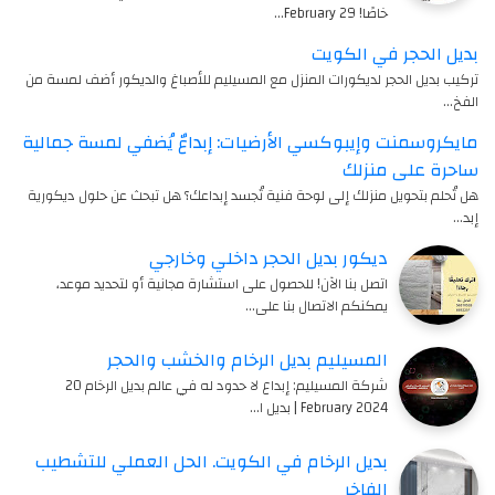
خاصًا! 29 February…
بديل الحجر في الكويت
تركيب بديل الحجر لديكورات المنزل مع المسيليم للأصباغ والديكور أضف لمسة من
الفخ…
مايكروسمنت وإيبوكسي الأرضيات: إبداعٌ يُضفي لمسة جمالية
ساحرة على منزلك
هل تُحلم بتحويل منزلك إلى لوحة فنية تُجسد إبداعك؟ هل تبحث عن حلول ديكورية
إبد…
ديكور بديل الحجر داخلي وخارجي
اتصل بنا الآن! للحصول على استشارة مجانية أو لتحديد موعد،
يمكنكم الاتصال بنا على…
المسيليم بديل الرخام والخشب والحجر
شركة المسيليم: إبداع لا حدود له في عالم بديل الرخام 20
February 2024 | بديل ا…
بديل الرخام في الكويت. الحل العملي للتشطيب
الفاخر