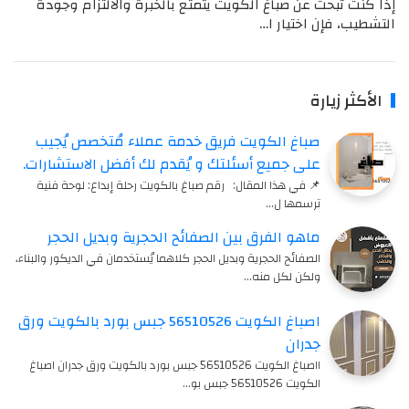
إذا كنت تبحث عن صباغ الكويت يتمتع بالخبرة والالتزام وجودة
التشطيب، فإن اختيار ا…
الأكثر زيارة
صباغ الكويت فريق خدمة عملاء مُتخصص يُجيب
على جميع أسئلتك و يُقدم لك أفضل الاستشارات.
📌 في هذا المقال: رقم صباغ بالكويت رحلة إبداع: لوحة فنية
ترسمها ل…
ماهو الفرق بين الصفائح الحجرية وبديل الحجر
الصفائح الحجرية وبديل الحجر كلاهما يُستخدمان في الديكور والبناء،
ولكن لكل منه…
اصباغ الكويت 56510526 جبس بورد بالكويت ورق
جدران
ااصباغ الكويت 56510526 جبس بورد بالكويت ورق جدران اصباغ
الكويت 56510526 جبس بو…