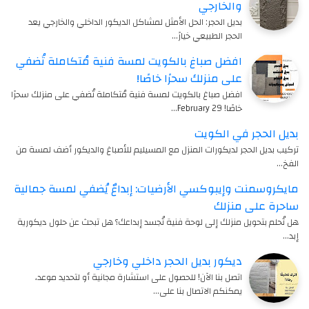
والخارجي
بديل الحجر: الحل الأمثل لمشاكل الديكور الداخلي والخارجي يعد
الحجر الطبيعي خيارً…
افضل صباغ بالكويت لمسة فنية مُتكاملة تُضفي
على منزلك سحرًا خاصًا!
افضل صباغ بالكويت لمسة فنية مُتكاملة تُضفي على منزلك سحرًا
خاصًا! 29 February…
بديل الحجر في الكويت
تركيب بديل الحجر لديكورات المنزل مع المسيليم للأصباغ والديكور أضف لمسة من
الفخ…
مايكروسمنت وإيبوكسي الأرضيات: إبداعٌ يُضفي لمسة جمالية
ساحرة على منزلك
هل تُحلم بتحويل منزلك إلى لوحة فنية تُجسد إبداعك؟ هل تبحث عن حلول ديكورية
إبد…
ديكور بديل الحجر داخلي وخارجي
اتصل بنا الآن! للحصول على استشارة مجانية أو لتحديد موعد،
يمكنكم الاتصال بنا على…