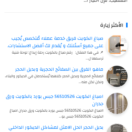
التشطيب، فإن اختيار ا…
الأكثر زيارة
صباغ الكويت فريق خدمة عملاء مُتخصص يُجيب
على جميع أسئلتك و يُقدم لك أفضل الاستشارات.
📌 في هذا المقال: رقم صباغ بالكويت رحلة إبداع: لوحة فنية
ترسمها ل…
ماهو الفرق بين الصفائح الحجرية وبديل الحجر
الصفائح الحجرية وبديل الحجر كلاهما يُستخدمان في الديكور والبناء،
ولكن لكل منه…
اصباغ الكويت 56510526 جبس بورد بالكويت ورق
جدران
ااصباغ الكويت 56510526 جبس بورد بالكويت ورق جدران اصباغ
الكويت 56510526 جبس بو…
بديل الحجر الحل الامثل لمشاكل الديكور الداخلي