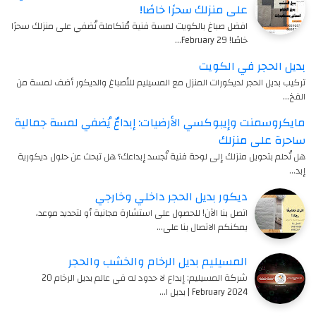
على منزلك سحرًا خاصًا!
افضل صباغ بالكويت لمسة فنية مُتكاملة تُضفي على منزلك سحرًا
خاصًا! 29 February…
بديل الحجر في الكويت
تركيب بديل الحجر لديكورات المنزل مع المسيليم للأصباغ والديكور أضف لمسة من
الفخ…
مايكروسمنت وإيبوكسي الأرضيات: إبداعٌ يُضفي لمسة جمالية
ساحرة على منزلك
هل تُحلم بتحويل منزلك إلى لوحة فنية تُجسد إبداعك؟ هل تبحث عن حلول ديكورية
إبد…
ديكور بديل الحجر داخلي وخارجي
اتصل بنا الآن! للحصول على استشارة مجانية أو لتحديد موعد،
يمكنكم الاتصال بنا على…
المسيليم بديل الرخام والخشب والحجر
شركة المسيليم: إبداع لا حدود له في عالم بديل الرخام 20
February 2024 | بديل ا…