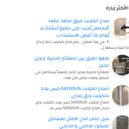
الأكثر زيارة
صباغ الكويت فريق خدمة عملاء
مُتخصص يُجيب على جميع أسئلتك و
يُقدم لك أفضل الاستشارات.
📌 في هذا المقال: رقم صباغ بالكويت رحلة إبداع:
ة فنية ترسمها ل…
ماهو الفرق بين الصفائح الحجرية وبديل
الحجر
الصفائح الحجرية وبديل الحجر كلاهما يُستخدمان في
الديكور والبناء، ولكن لكل منه…
اصباغ الكويت 56510526 جبس بورد
بالكويت ورق جدران
ااصباغ الكويت 56510526 جبس بورد بالكويت ورق
جدران اصباغ الكويت 56510526 جبس بو…
بديل الحجر الحل الامثل لمشاكل
الديكور الداخلي والخارجي