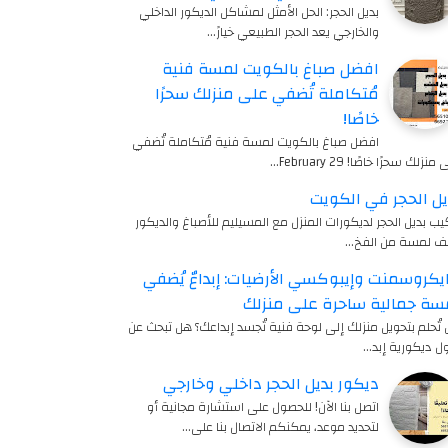
بديل الحجر: الحل الأمثل لمشاكل الديكور الداخلي
والخارجي يعد الحجر الطبيعي خيارً…
افضل صباغ بالكويت لمسة فنية
مُتكاملة تُضفي على منزلك سحرًا
خاصًا!
افضل صباغ بالكويت لمسة فنية مُتكاملة تُضفي
منزلك سحرًا خاصًا! 29 February…
يل الحجر في الكويت
يب بديل الحجر لديكورات المنزل مع المسيليم للأصباغ والديكور
ف لمسة من الفخ…
يكروسمنت وإيبوكسي الأرضيات: إبداعٌ يُضفي
سة جمالية ساحرة على منزلك
تُحلم بتحويل منزلك إلى لوحة فنية تُجسد إبداعك؟ هل تبحث عن
ل ديكورية إبد…
ديكور بديل الحجر داخلي وخارجي
اتصل بنا الآن! للحصول على استشارة مجانية أو
لتحديد موعد، يمكنكم الاتصال بنا على…