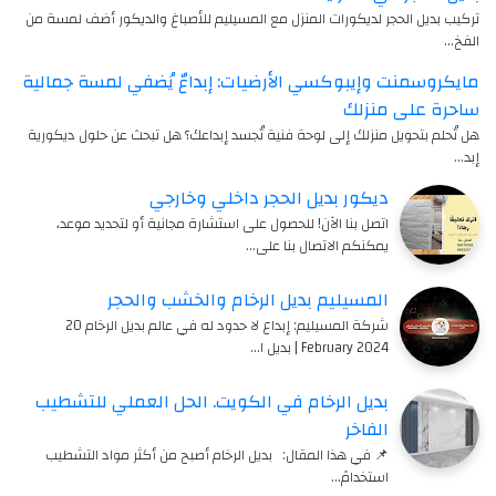
تركيب بديل الحجر لديكورات المنزل مع المسيليم للأصباغ والديكور أضف لمسة من
الفخ…
مايكروسمنت وإيبوكسي الأرضيات: إبداعٌ يُضفي لمسة جمالية
ساحرة على منزلك
هل تُحلم بتحويل منزلك إلى لوحة فنية تُجسد إبداعك؟ هل تبحث عن حلول ديكورية
إبد…
ديكور بديل الحجر داخلي وخارجي
اتصل بنا الآن! للحصول على استشارة مجانية أو لتحديد موعد،
يمكنكم الاتصال بنا على…
المسيليم بديل الرخام والخشب والحجر
شركة المسيليم: إبداع لا حدود له في عالم بديل الرخام 20
February 2024 | بديل ا…
بديل الرخام في الكويت. الحل العملي للتشطيب
الفاخر
📌 في هذا المقال: بديل الرخام أصبح من أكثر مواد التشطيب
استخدامً…