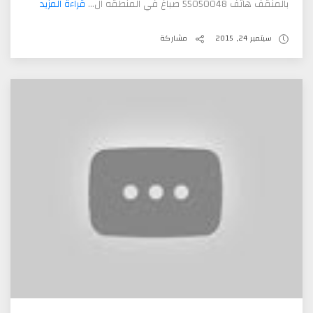
بالمنقف هاتف 55050048 صباغ في المنطقه ال...
قراءة المزيد
سبتمبر 24, 2015
مشاركة